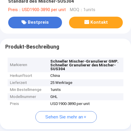
Standard des Mischer-SUS304
Preis：USD1900-3890 per unit
MOQ：1units
Bestpreis
Kontakt
Produkt-Beschreibung
,
Schneller Mischer-Granulierer GMP
Markieren
Schneller Granulierer des Mischer-
SUS304
Herkunftsort
China
Lieferzeit
25 Werktage
Min Bestellmenge
1units
Modellnummer
GHL
Preis
USD1900-3890 per unit
Sehen Sie mehr an