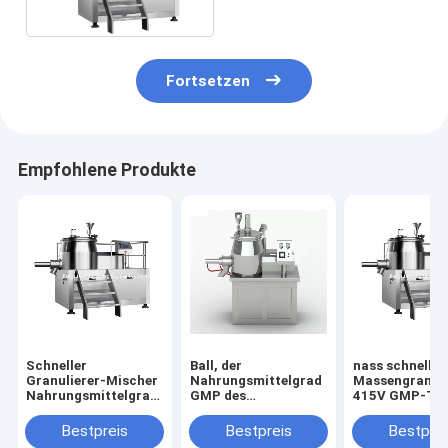
Mischer-SUS304
Fortsetzen
Empfohlene Produkte
Schneller
Ball, der
nass schnelle
Granulierer-Mischer
Nahrungsmittelgrad
Massengranuli
Nahrungsmittelgrad
GMP des
415V GMP-Tab
GMP 150rpm für
Schnellmischer-
Granulations-
pharmazeutische
Granulierer-SUS304
Maschine
Bestpreis
Bestpreis
Bestprei
Produkte
SUS316L formt