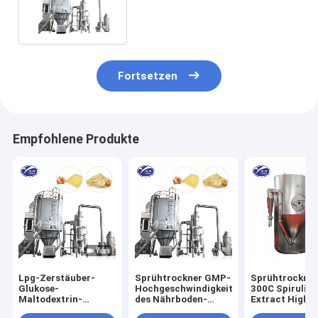
SUS316L-Milch-
Sprühtrockner-Maschine
Fortsetzen
Empfohlene Produkte
Lpg-Zerstäuber-
Sprühtrockner GMP-
Sprühtrockner
Glukose-
Hochgeschwindigkeitsstandard
300C Spirulin
Maltodextrin-
des Nährboden-
Extract High 
Sprühtrocknungs-
10KG/H
Centrifugal T