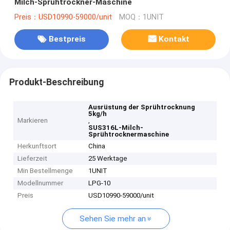
Milch-Sprühtrockner-Maschine
Preis：USD10990-59000/unit
MOQ：1UNIT
Bestpreis
Kontakt
Produkt-Beschreibung
Ausrüstung der Sprühtrocknung
5kg/h
Markieren
,
SUS316L-Milch-
Sprühtrocknermaschine
Herkunftsort
China
Lieferzeit
25 Werktage
Min Bestellmenge
1UNIT
Modellnummer
LPG-10
Preis
USD10990-59000/unit
Sehen Sie mehr an