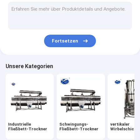
Vakuumschleuder
industrieller Behältertrockner
Zentrifugaler HochgeschwindigkeitsSprühtrockner
Fortsetzen
industrieller Vakuumtrockner
Fließbetttrocknergranulierer
Unsere Kategorien
Rotierender Granulierer
schneller Mischergranulierer
oszillierende Granulierermaschine
Pulvermischermaschine
Industrielle
Schwingungs-
vertikaler
Schwingungssiebmaschine
Fließbett-Trockner
Fließbett-Trockner
Wirbelschicht