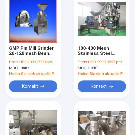
GMP Pin Mill Grinder,
100-400 Mesh
20-120mesh Bean
Stainless Steel
Stainless Steel
Grinding Machine für
Preis:
USD1390-3990 per unit
Preis:
USD 2999-9897 per unit
Pulverizer
Kräuterwurzeln
MOQ:
1units
MOQ:
1UNIT
Holen Sie sich aktuelle Preis
Holen Sie sich aktuelle Preis
Kontakt
Kontakt
Haus
Produkte
Über uns