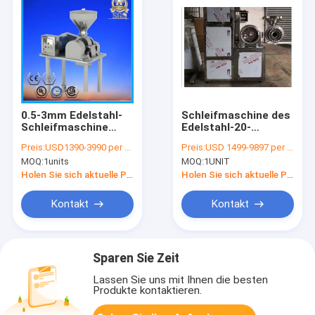
0.5-3mm Edelstahl-
Schleifmaschine des
Schleifmaschine
Edelstahl-20-
Pulverizer-Mühle für
300kgs/H 304 für
Preis:
USD1390-3990 per unit
Preis:
USD 1499-9897 per unit
Tee-Pulver
Zucker
MOQ:
1units
MOQ:
1UNIT
Holen Sie sich aktuelle Preis
Holen Sie sich aktuelle Preis
Kontakt
Kontakt
Sparen Sie Zeit
Lassen Sie uns mit Ihnen die besten
Produkte kontaktieren.