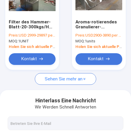
Fabrik-Ausflug
Qualitätskontrolle
Filter des Hammer-
Aroma-rotierendes
Blatt-20-300kgs/H
Granulierer-
Treten Sie mit uns in Verbindung
Herb Grinding
Pulverisierungs-
Preis:
USD 2999-29897 per unit
Preis:
USD2900-3890 per unit
Machine Cyclone
Mischen des Huhn1-
MOQ:
1UNIT
MOQ:
1units
Duct
10kg/h
Nachrichten
Holen Sie sich aktuelle Preis
Holen Sie sich aktuelle Preis
Fordern Sie ein Zitat
Kontakt
Kontakt
Sehen Sie mehr an
Industrielle Fließbett-Trockner
Schwingungs-Fließbett-Trockner
Hinterlass Eine Nachricht
Wir Werden Schnell Antworten
vertikaler Wirbelschichttrockner
Sprühtrocknungs-Maschine