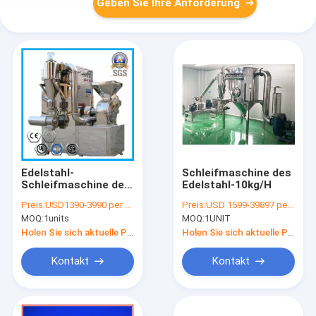
Geben Sie Ihre Anforderung
Edelstahl-
Schleifmaschine des
Schleifmaschine der
Edelstahl-10kg/H
Kräutermedizin-316L
Preis:
USD1390-3990 per unit
Preis:
USD 1599-39897 per unit
mit Beutelfilter GMP
MOQ:
1units
MOQ:
1UNIT
Holen Sie sich aktuelle Preis
Holen Sie sich aktuelle Preis
Kontakt
Kontakt