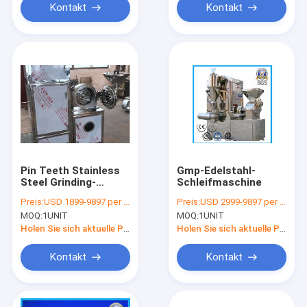
Kontakt
Kontakt
Pin Teeth Stainless
Gmp-Edelstahl-
Steel Grinding-
Schleifmaschine
Maschine 20-100
Preis:
USD 1899-9897 per unit
Preis:
USD 2999-9897 per unit
Mesh Discharge
MOQ:
1UNIT
MOQ:
1UNIT
Holen Sie sich aktuelle Preis
Holen Sie sich aktuelle Preis
Kontakt
Kontakt